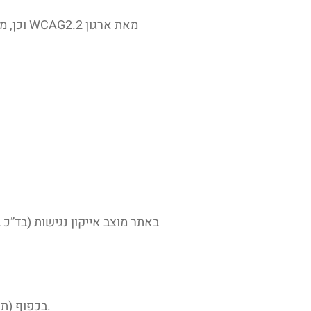
באתר מוצב אייקון נגישות (בד”
התוכנה פועלת בדפדפנים הפופולריים: Chrome, Firefox, Safari, Opera בכפוף (תנאי יצרן) הגלישה במצב נגישות מומלצת בדפדפן כרום.