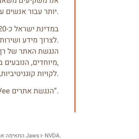
אנו משקיעים משאבי
יותר עבור אנשים עם מוגבלות.
לצרוך מידע ושירותים כללים.
הנגשת האתר של
רף
מיוחדים, הנובעים בין היתר ממוגבלויות מוטוריות שונות,
לקויות קוגניטיביות, קוצר רואי, עיוורון או עיוורון צבעים, לקויות שמיעה וכן אוכלוסייה הנמנית על בני הגיל השלישי.
הנגשת אתר זה בוצעה על ידי חברת הנגשת האתרים “Vee הנגשת אתרים”.
“, התאימה את נגישות האתר לדפדפנים הנפוצים ולשימוש בטלפון הסלולרי ככל הניתן, והשתמשה בבדיקותיה בקוראי מסך מסוג Jaws ו- NVDA.