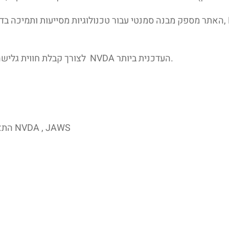
האתר מספק מבנה סמנטי עבור טכנולוגיות מסייעות ותמיכה בדפוס השימוש המ
לצורך קבלת חווית גלישה מיטבית עם תוכנת הקראת מסך, אנו ממליצים לשימוש בתוכנת NVDA העדכנית ביותר.
התאמה לקורא מסך – התאמת האתר עבור טכנולוגיות מסייעות כגון NVDA , JAWS