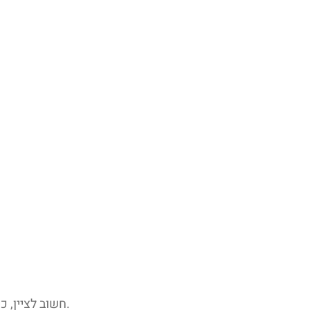
חשוב לציין, כי למרות מאמצינו להנגיש את כלל הדפים והאלמנטים באתר, ייתכן שיתגלו חלקים או יכולות שלא הונגשו כראוי או שטרם הונגשו.