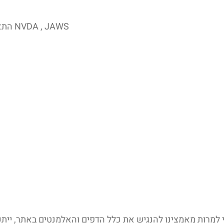
התאמה לקורא מסך – התאמת האתר עבור טכנולוגיות מסייעות כגון NVDA , JAWS