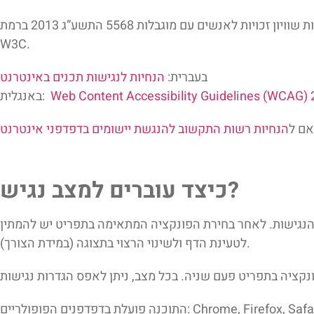
מקפידה על עמידה בדרישות תקנות שוויון זכויות לאנשים עם מוגבלות 5568 התשע”ג 2013 ברמת AA. וכן, מיישמת את המלצות מסמך WCAG2.2 מאת ארגון
W3C.
בעברית:
הנחיות לנגישות תכנים באינטרנט
Web Content Accessibility Guidelines (WCAG) 
באנגלית:
ם ל
הנחיות רשות התקשוב להנגשת יישומים בדפדפני אינטרנט
כיצד עוברים למצב נגיש?
 הנגישות. לאחר בחירת הפונקציה המתאימה בתפריט יש להמתין
לטעינת הדף ולשינוי הרצוי בתצוגה (במידת הצורך).